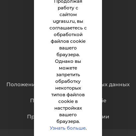
Продолжая
работу с
Институт
сайтом
ugrasu.ru, вы
Абитуриенту
соглашаетесь с
обработкой
Студенту
файлов cookie
Родителям
вашего
браузера.
Однако вы
можете
Обращения граждан
запретить
обработку
Положение о защите персональных данных
некоторых
типов файлов
Политика обработки cookie
cookie в
настройках
вашего
Противодействие коррупции
браузера.
Узнать больше
.