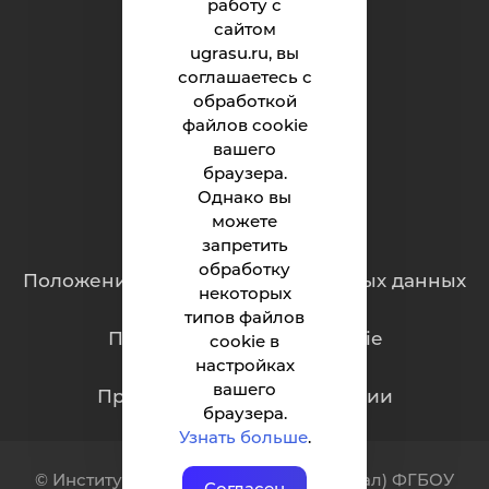
работу с
Институт
сайтом
ugrasu.ru, вы
Абитуриенту
соглашаетесь с
обработкой
Студенту
файлов cookie
Родителям
вашего
браузера.
Однако вы
можете
Обращения граждан
запретить
обработку
Положение о защите персональных данных
некоторых
типов файлов
Политика обработки cookie
cookie в
настройках
вашего
Противодействие коррупции
браузера.
Узнать больше
.
© Институт нефти и технологий (филиал) ФГБОУ
Согласен