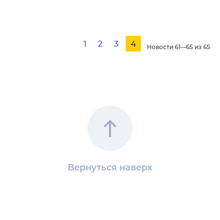
1
2
3
4
Новости 61—65 из 65
Вернуться наверх