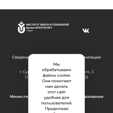
Сведения об образовательной организации
Мы
обрабатываем
г. Сургут ул. Григория Кукуевицкого, 3
файлы cookie.
Приёмная: тел.: +7 (3462) 550-413
Они помогают
e-mail:
inteh@ugrasu.ru
нам делать
этот сайт
Министерство науки и высшего образования
удобнее для
Российской Федерации
пользователей.
Продолжая