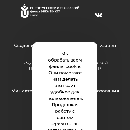
Сведения об образовательной организации
Мы
обрабатываем
г. Сургут ул. Григория Кукуевицкого, 3
файлы cookie.
Приёмная: тел.: +7 (3462) 550-413
Они помогают
e-mail:
inteh@ugrasu.ru
нам делать
этот сайт
Министерство науки и высшего образования
удобнее для
Российской Федерации
пользователей.
Продолжая
работу с
Институт
сайтом
ugrasu.ru, вы
Абитуриенту