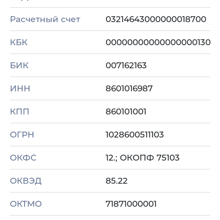
Расчетный счет
03214643000000018700
КБК
00000000000000000130
БИК
007162163
ИНН
8601016987
КПП
860101001
ОГРН
1028600511103
ОКФС
12.; ОКОПФ 75103
ОКВЭД
85.22
ОКТМО
71871000001