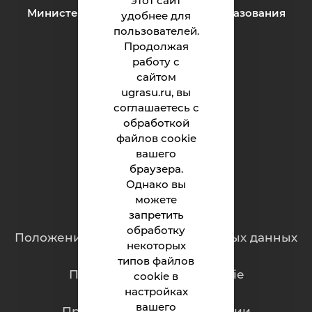
этот сайт
Министерство науки и высшего образования
удобнее для
Российской Федерации
пользователей.
Продолжая
работу с
Институт
сайтом
ugrasu.ru, вы
Абитуриенту
соглашаетесь с
обработкой
Студенту
файлов cookie
Родителям
вашего
браузера.
Однако вы
можете
Обращения граждан
запретить
обработку
Положение о защите персональных данных
некоторых
типов файлов
Политика обработки cookie
cookie в
настройках
вашего
Противодействие коррупции