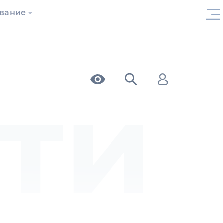
ование
ти