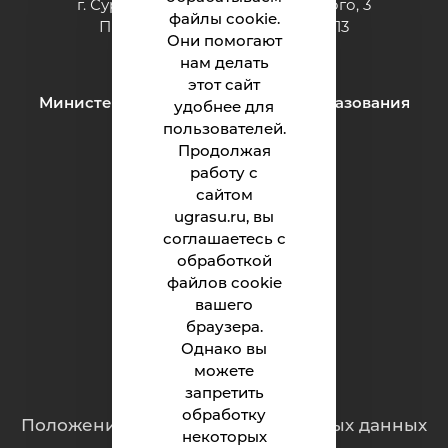
г. Сургут ул. Григория Кукуевицкого, 3
файлы cookie.
Приёмная: тел.: +7 (3462) 550-413
Они помогают
e-mail:
inteh@ugrasu.ru
нам делать
этот сайт
Министерство науки и высшего образования
удобнее для
Российской Федерации
пользователей.
Продолжая
работу с
Институт
сайтом
ugrasu.ru, вы
Абитуриенту
соглашаетесь с
обработкой
Студенту
файлов cookie
Родителям
вашего
браузера.
Однако вы
можете
Обращения граждан
запретить
обработку
Положение о защите персональных данных
некоторых