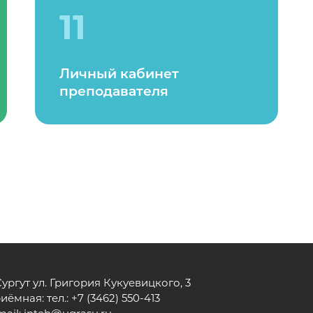
11
Личный кабинет
преподавателя
 Сургут ул. Григория Кукуевицкого, 3
иёмная: тел.: +7 (3462) 550-413