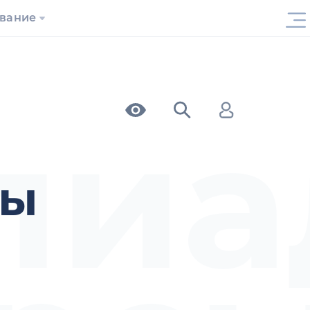
ование
пиа
сы