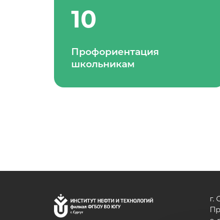
10
Профориентация
школьникам
г.
Пр