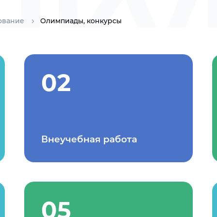
нку
ование
Олимпиады, конкурсы
02
Внеучебная работа
05