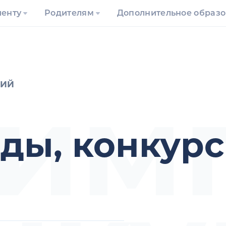
иенту
Родителям
Дополнительное образ
им
ГИЙ
ды, конкур