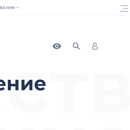
ование
ст
ение