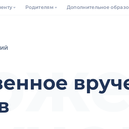
иенту
Родителям
Дополнительное образ
рже
ГИЙ
венное вруч
в