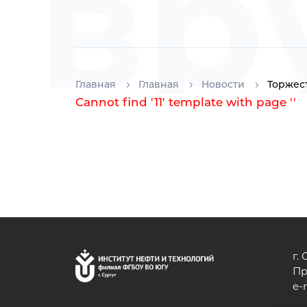
вр
ди
Главная
Главная
Новости
Торжес
Cannot find '11' template with page ''
г.
Пр
e-