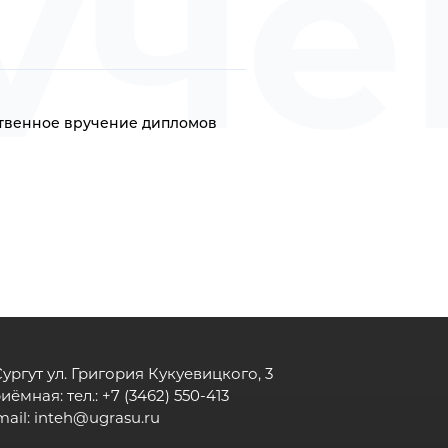
уче
пл
твенное вручение дипломов
 Сургут ул. Григория Кукуевицкого, 3
иёмная: тел.: +7 (3462) 550-413
mail:
inteh@ugrasu.ru