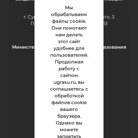
Мы
обрабатываем
г. Сургут ул. Григория Кукуевицкого, 3
файлы cookie.
Приёмная: тел.: +7 (3462) 550-413
Они помогают
e-mail:
inteh@ugrasu.ru
нам делать
этот сайт
Министерство науки и высшего образования
удобнее для
Российской Федерации
пользователей.
Продолжая
работу с
Институт
сайтом
ugrasu.ru, вы
Абитуриенту
соглашаетесь с
обработкой
Студенту
файлов cookie
Родителям
вашего
браузера.
Однако вы
можете
Обращения граждан
запретить