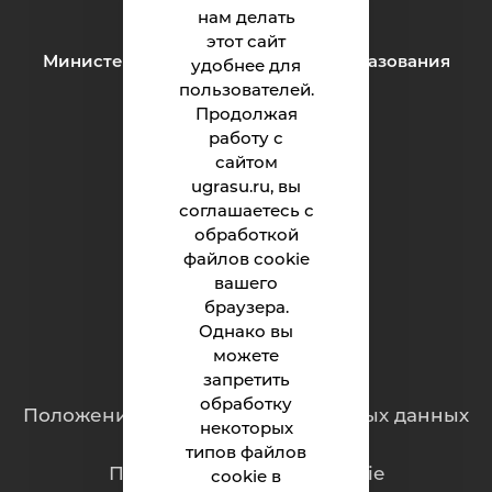
e-mail:
inteh@ugrasu.ru
нам делать
этот сайт
Министерство науки и высшего образования
удобнее для
Российской Федерации
пользователей.
Продолжая
работу с
Институт
сайтом
ugrasu.ru, вы
Абитуриенту
соглашаетесь с
обработкой
Студенту
файлов cookie
Родителям
вашего
браузера.
Однако вы
можете
Обращения граждан
запретить
обработку
Положение о защите персональных данных
некоторых
типов файлов
Политика обработки cookie
cookie в